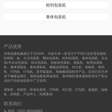
粉剂包装机
膏体包装机
产品优势
济南迅捷机械成立于2006年，10多年来一直专注于不同行业所需包装机
的研制，如：立式包装机、颗粒包装机、粉剂包装机、液体包装机、全自
动/半自动包装机、枕式包装机、热收缩包装机、灌装机、食用油灌装
机、液体灌装机、膏体灌装机、橄榄油灌装机、封口机、贴标机、喷码
机、打码机、打包机、真空旋盖机、辣椒酱灌装机等产品，目前已在天津
绿子橄榄油项目、渤海油脂食用油项目、新华制药液体灌装机等生产型企
业的产品终端包装中广泛使用。
灌装机
，
包装机
，
收缩包装机
，
打码机
，
封口机
，
打包机
，
旋盖机
，
贴标
机
，
折纸机
，
产品中心
，
经典案例
联系我们
电话：0531-88908865