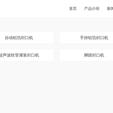
首页
产品介绍
新
自动铝箔封口机
手持铝箔封口机
超声波软管灌装封口机
脚踏封口机