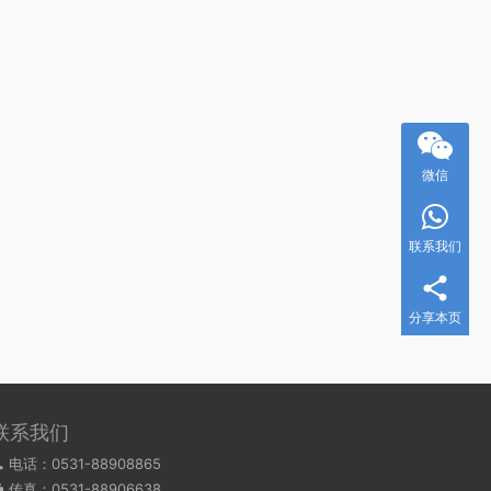
微信
联系我们
分享本页
联系我们
电话：0531-88908865
传真：0531-88906638