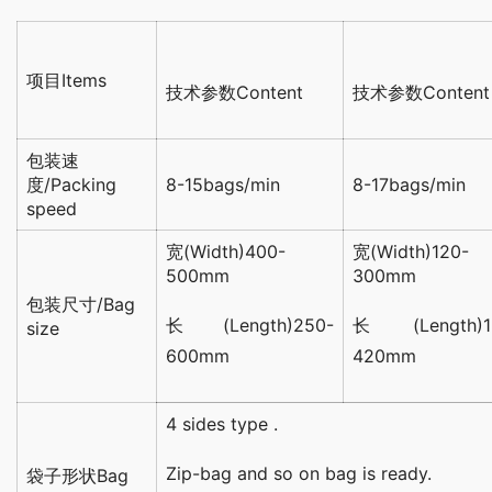
项目Items
技术参数Content
技术参数Content
包装速
度/Packing
8-15bags/min
8-17bags/min
speed
宽(Width)400-
宽(Width)120-
500mm
300mm
包装尺寸/Bag
长(Length)250-
长(Length)1
size
600mm
420mm
4 sides type .
Zip-bag and so on bag is ready.
袋子形状Bag