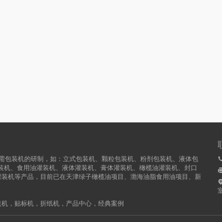
业所需包装机的研制，如：立式包装机、颗粒包装机、粉剂包装机、液体包
装机、食用油灌装机、液体灌装机、膏体灌装机、橄榄油灌装机、封口
灌装机等产品，目前已在天津绿子橄榄油项目、渤海油脂食用油项目、新
盖机
，
贴标机
，
折纸机
，
产品中心
，
经典案例