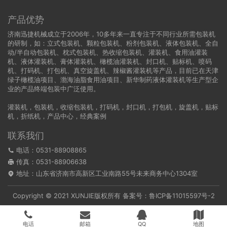
产品优势
济南迅捷机械成立于2006年，10多年来一直专注于不同行业所需包装机
的研制，如：立式包装机、颗粒包装机、粉剂包装机、液体包装机、全自
动/半自动包装机、枕式包装机、热收缩包装机、灌装机、食用油灌装
机、液体灌装机、膏体灌装机、橄榄油灌装机、封口机、贴标机、喷码
机、打码机、打包机、真空旋盖机、辣椒酱灌装机等产品，目前已在天津
绿子橄榄油项目、渤海油脂食用油项目、新华制药液体灌装机等生产型企
业的产品终端包装中广泛使用。
灌装机
，
包装机
，
收缩包装机
，
打码机
，
封口机
，
打包机
，
旋盖机
，
贴标
机
，
折纸机
，
产品中心
，
经典案例
联系我们
电话：0531-88908865
传真：0531-88906638
地址：山东省济南市高新区工业南路55号未来商务中心1304室
Copyright © 2021 XUNJIE版权所有 备案号：
鲁ICP备11015597号-2
电话
邮箱
QQ
地图