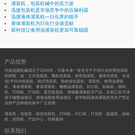
灌装机，包装机械中的实力派
迅捷包装机是市场竞争中的压轴利器
迅捷液体灌装机—日化界的能手
膏体灌装机为日化行业做贡献
新科技让食用油灌装机更加可靠稳固
产品优势
济南迅捷机械成立于2006年，10多年来一直专注于不同行业所需包装机
的研制，如：立式包装机、颗粒包装机、粉剂包装机、液体包装机、全自
动/半自动包装机、枕式包装机、热收缩包装机、灌装机、食用油灌装
机、液体灌装机、膏体灌装机、橄榄油灌装机、封口机、贴标机、喷码
机、打码机、打包机、真空旋盖机、辣椒酱灌装机等产品，目前已在天津
绿子橄榄油项目、渤海油脂食用油项目、新华制药液体灌装机等生产型企
业的产品终端包装中广泛使用。
灌装机
，
包装机
，
收缩包装机
，
打码机
，
封口机
，
打包机
，
旋盖机
，
贴标
机
，
折纸机
，
产品中心
，
经典案例
联系我们