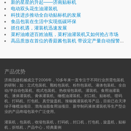
新的星星的升起——济南贴标机
电动双头花生油灌装机
科技进步推动全自动贴标机的发展
食品包装在生活中实现低碳环保
抓住机遇，灌装机迅速发展
菜籽油难进百姓油瓶，菜籽油灌装机又如何抢占市场
高品质放在首位的香菇酱包装机 带设定产量自动报警功能
产品优势
济南迅捷机械成立于2006年，10多年来一直专注于不同行业所需包装机
的研制，如：立式包装机、颗粒包装机、粉剂包装机、液体包装机、全自
动/半自动包装机、枕式包装机、热收缩包装机、灌装机、食用油灌装
机、液体灌装机、膏体灌装机、橄榄油灌装机、封口机、贴标机、喷码
机、打码机、打包机、真空旋盖机、辣椒酱灌装机等产品，目前已在天津
绿子橄榄油项目、渤海油脂食用油项目、新华制药液体灌装机等生产型企
业的产品终端包装中广泛使用。
灌装机
，
包装机
，
收缩包装机
，
打码机
，
封口机
，
打包机
，
旋盖机
，
贴标
机
，
折纸机
，
产品中心
，
经典案例