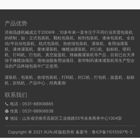
产品优势
济南迅捷机械成立于2006年，10多年来一直专注于不同行业所需包装机
的研制，如：立式包装机、颗粒包装机、粉剂包装机、液体包装机、全自
动/半自动包装机、枕式包装机、热收缩包装机、灌装机、食用油灌装
机、液体灌装机、膏体灌装机、橄榄油灌装机、封口机、贴标机、喷码
机、打码机、打包机、真空旋盖机、辣椒酱灌装机等产品，目前已在天津
绿子橄榄油项目、渤海油脂食用油项目、新华制药液体灌装机等生产型企
业的产品终端包装中广泛使用。
灌装机
，
包装机
，
收缩包装机
，
打码机
，
封口机
，
打包机
，
旋盖机
，
贴标
机
，
折纸机
，
产品中心
，
经典案例
联系我们
电话：0531-88908865
传真：0531-88906638
地址：山东省济南市高新区工业南路55号未来商务中心1304室
Copyright © 2021 XUNJIE版权所有 备案号：
鲁ICP备11015597号-2