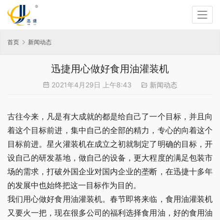
首页
新闻动态
迅捷用心做好食用油灌装机
2021年4月29日 上午8:43
新闻动态
古往今来，凡是有大成就的都是给自己了一个目标，并且向
着这个目标前进，集中自己的全部的精力，专心的向着这个
目标前进。星火灌装机在成立之初就制定了明确的目标，开
设自己的研发基地，做自己的设备，更大程度的满足包装市
场的需求，打破外国企业对国内企业的垄断，在迅捷十多年
的发展中也始终把这一目标作为目的。
我们用心做好食用油灌装机。春节即将来临，食用油灌装机
又要火一把，现在很多公司的福利选择食用油，好的食用油