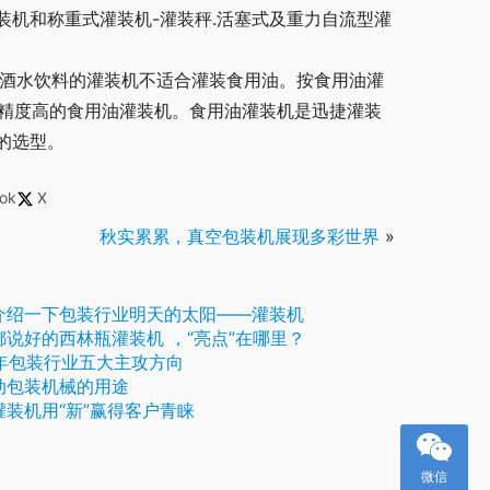
机和称重式灌装机-灌装秤.活塞式及重力自流型灌
产酒水饮料的灌装机不适合灌装食用油。按食用油灌
十量精度高的食用油灌装机。食用油灌装机是迅捷灌装
的选型。
ok
X
秋实累累，真空包装机展现多彩世界
»
介绍一下包装行业明天的太阳——灌装机
都说好的西林瓶灌装机 ，“亮点”在哪里？
1年包装行业五大主攻方向
动包装机械的用途
灌装机用“新”赢得客户青睐
微信