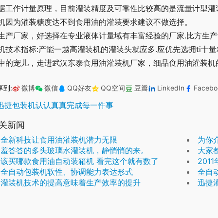
据工作计量原理，目前灌装精度及可靠性比较高的是流量计型灌装
机因为灌装糖度达不到食用油的灌装要求建议不做选择。
生产厂家，好选择在专业液体计量域有丰富经验的厂家.比方生
机技术指标:产能一越高灌装机的灌装头就应多.应优先选拥ti
中的宠儿，走进武汉东泰食用油灌装机厂家，细品食用油灌装机
享到:
微博
微信
QQ好友
QQ空间
豆瓣
LinkedIn
Facebo
迅捷包装机认认真真完成每一件事
关新闻
全新科技让食用油灌装机潜力无限
为你
羞答答的多头玻璃水灌装机，静悄悄的来。
大家
该买哪款食用油自动装箱机 看完这个就有数了
201
全自动包装机软性、协调能力表达形式
全自
灌装机技术的提高意味着生产效率的提升
迅捷