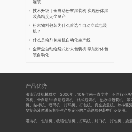
灌装
技术升级｜全自动粉末灌装机 实现粉体灌
装高精度无尘量产
粉末物料包装为什么首选全自动立式包装
机？
什么是粉剂包装机自动化生产线
全新全自动给袋式粉末包装机 赋能粉体包
装自动化
产品优势
济南迅捷机械成立于2006年，10多年来一直专注于不同行
装机、全自动/半自动包装机、枕式包装机、热收缩包装机、灌
机、贴标机、喷码机、打码机、打包机、真空旋盖机、辣椒酱
华制药液体灌装机等生产型企业的产品终端包装中广泛使用。
灌装机
，
包装机
，
收缩包装机
，
打码机
，
封口机
，
打包机
，
旋