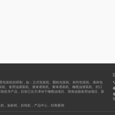
业所需包装机的研制，如：立式包装机、颗粒包装机、粉剂包装机、液体包
装机、食用油灌装机、液体灌装机、膏体灌装机、橄榄油灌装机、封口
灌装机等产品，目前已在天津绿子橄榄油项目、渤海油脂食用油项目、新
盖机
，
贴标机
，
折纸机
，
产品中心
，
经典案例