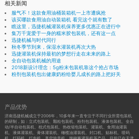
相关新闻
服气不！这款食用油桶装箱机一上市遭疯抢
该买哪款食用油自动装箱机 看完这个就有数了
瞧这里，迅捷机械灌装机保养更多优惠正在进行中
集万千宠爱于一身的糯米胶包装机，还有这一点
迅捷机械与时代同行
秋冬季节到来，保湿水灌装机再次大热
迅捷灌装机保持最初的梦想行走在未来的路上
全自动包装机械的用途
2018新设计理念：5g粉末包装机靠这个抢占市场
粉剂包装机包出健康奶粉给婴儿成长的路上把好关
产品优势
济南迅捷机械成立于2006年，10多年来一直专注于不同行业所需包装机
的研制，如：立式包装机、颗粒包装机、粉剂包装机、液体包装机、全自
动/半自动包装机、枕式包装机、热收缩包装机、灌装机、食用油灌装
机、液体灌装机、膏体灌装机、橄榄油灌装机、封口机、贴标机、喷码
机、打码机、打包机、真空旋盖机、辣椒酱灌装机等产品，目前已在天津