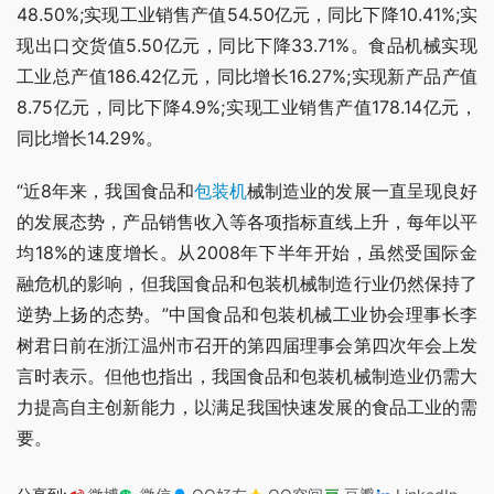
48.50%;实现工业销售产值54.50亿元，同比下降10.41%;实
现出口交货值5.50亿元，同比下降33.71%。食品机械实现
工业总产值186.42亿元，同比增长16.27%;实现新产品产值
8.75亿元，同比下降4.9%;实现工业销售产值178.14亿元，
同比增长14.29%。
“近8年来，我国食品和
包装机
械制造业的发展一直呈现良好
的发展态势，产品销售收入等各项指标直线上升，每年以平
均18%的速度增长。从2008年下半年开始，虽然受国际金
融危机的影响，但我国食品和包装机械制造行业仍然保持了
逆势上扬的态势。”中国食品和包装机械工业协会理事长李
树君日前在浙江温州市召开的第四届理事会第四次年会上发
言时表示。但他也指出，我国食品和包装机械制造业仍需大
力提高自主创新能力，以满足我国快速发展的食品工业的需
要。