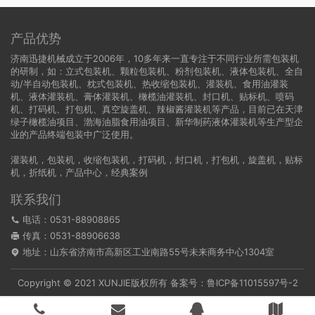
产品优势
济南迅捷机械成立于2006年，10多年来一直专注于不同行业所需包装机
的研制，如：立式包装机、颗粒包装机、粉剂包装机、液体包装机、全自
动/半自动包装机、枕式包装机、热收缩包装机、灌装机、食用油灌装
机、液体灌装机、膏体灌装机、橄榄油灌装机、封口机、贴标机、喷码
机、打码机、打包机、真空旋盖机、辣椒酱灌装机等产品，目前已在天津
绿子橄榄油项目、渤海油脂食用油项目、新华制药液体灌装机等生产型企
业的产品终端包装中广泛使用。
灌装机
，
包装机
，
收缩包装机
，
打码机
，
封口机
，
打包机
，
旋盖机
，
贴标
机
，
折纸机
，
产品中心
，
经典案例
联系我们
电话：0531-88908865
传真：0531-88906638
地址：山东省济南市高新区工业南路55号未来商务中心1304室
Copyright © 2021 XUNJIE版权所有 备案号：
鲁ICP备11015597号-2