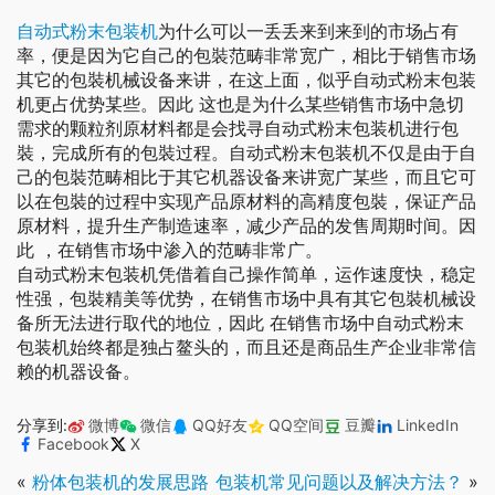
自动式粉末包装机
为什么可以一丢丢来到来到的市场占有
率，便是因为它自己的包裝范畴非常宽广，相比于销售市场
其它的包裝机械设备来讲，在这上面，似乎自动式粉末包装
机更占优势某些。因此 这也是为什么某些销售市场中急切
需求的颗粒剂原材料都是会找寻自动式粉末包装机进行包
裝，完成所有的包裝过程。自动式粉末包装机不仅是由于自
己的包裝范畴相比于其它机器设备来讲宽广某些，而且它可
以在包裝的过程中实现产品原材料的高精度包裝，保证产品
原材料，提升生产制造速率，减少产品的发售周期时间。因
此 ，在销售市场中渗入的范畴非常广。
自动式粉末包装机凭借着自己操作简单，运作速度快，稳定
性强，包裝精美等优势，在销售市场中具有其它包裝机械设
备所无法进行取代的地位，因此 在销售市场中自动式粉末
包装机始终都是独占鳌头的，而且还是商品生产企业非常信
赖的机器设备。
分享到:
微博
微信
QQ好友
QQ空间
豆瓣
LinkedIn
Facebook
X
«
粉体包装机的发展思路
包装机常见问题以及解决方法？
»