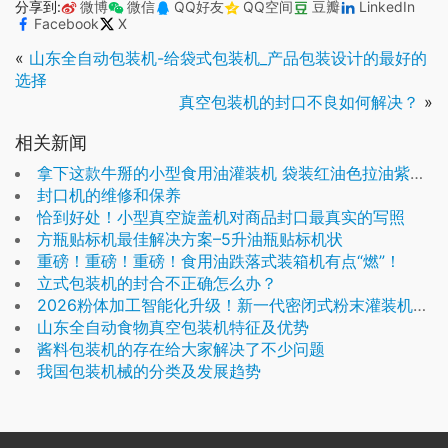
分享到:
微博
微信
QQ好友
QQ空间
豆瓣
LinkedIn
Facebook
X
«
山东全自动包装机-给袋式包装机_产品包装设计的最好的
选择
真空包装机的封口不良如何解决？
»
相关新闻
拿下这款牛掰的小型食用油灌装机 袋装红油色拉油紫苏油都可装
封口机的维修和保养
恰到好处！小型真空旋盖机对商品封口最真实的写照
方瓶贴标机最佳解决方案–5升油瓶贴标机状
重磅！重磅！重磅！食用油跌落式装箱机有点“燃”！
立式包装机的封合不正确怎么办？
2026粉体加工智能化升级！新一代密闭式粉末灌装机落地，解决扬尘、计量不准行业痛点
山东全自动食物真空包装机特征及优势
酱料包装机的存在给大家解决了不少问题
我国包装机械的分类及发展趋势