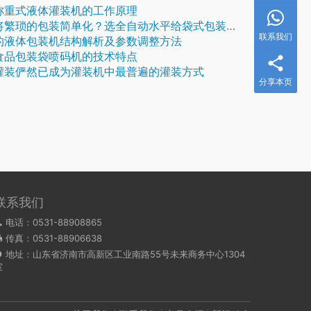
称重式液体灌装机的工作原理
繁琐的包装简单化？选全自动水平给袋式包装机准没错
联系我们
的液体包装机结构解析及参数调整方法
食品包装袋喷码机的技术特点
灌装俨然已成为灌装机中最普遍的灌装方式
分享本页
联系我们
电话：0531-88908865
传真：0531-88906638
地址：山东省济南市高新区工业南路55号未来商务中心1304
室