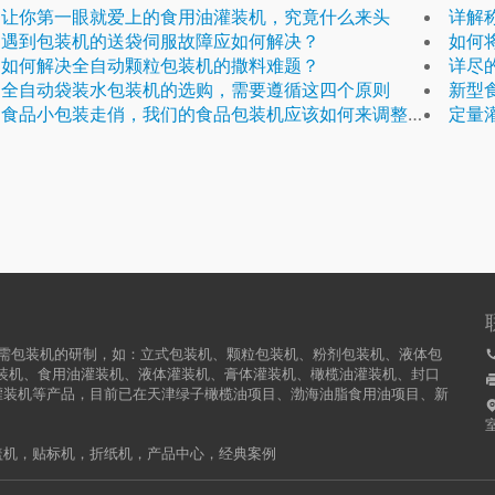
让你第一眼就爱上的食用油灌装机，究竟什么来头
详解
遇到包装机的送袋伺服故障应如何解决？
如何将
如何解决全自动颗粒包装机的撒料难题？
详尽
全自动袋装水包装机的选购，需要遵循这四个原则
新型
食品小包装走俏，我们的食品包装机应该如何来调整应对？
定量
业所需包装机的研制，如：立式包装机、颗粒包装机、粉剂包装机、液体包
装机、食用油灌装机、液体灌装机、膏体灌装机、橄榄油灌装机、封口
灌装机等产品，目前已在天津绿子橄榄油项目、渤海油脂食用油项目、新
盖机
，
贴标机
，
折纸机
，
产品中心
，
经典案例