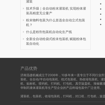
灌装
技术升级｜全自动粉末灌装机 实现粉体灌
装高精度无尘量产
粉末物料包装为什么首选全自动立式包装
机？
什么是粉剂包装机自动化生产线
全新全自动给袋式粉末包装机 赋能粉体包
装自动化
产品优势
济南迅捷机械成立于2006年，10多年来一直专注于不同行
装机、全自动/半自动包装机、枕式包装机、热收缩包装机、灌
机、贴标机、喷码机、打码机、打包机、真空旋盖机、辣椒酱
华制药液体灌装机等生产型企业的产品终端包装中广泛使用。
灌装机
，
包装机
，
收缩包装机
，
打码机
，
封口机
，
打包机
，
旋