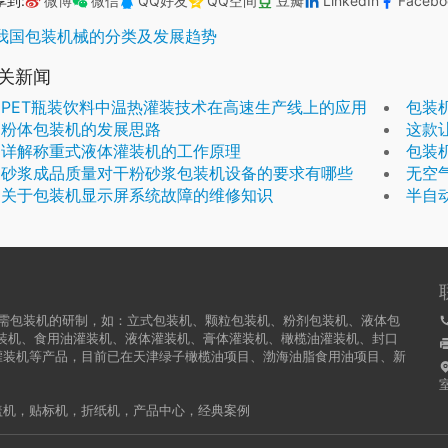
享到:
微博
微信
QQ好友
QQ空间
豆瓣
LinkedIn
Facebo
我国包装机械的分类及发展趋势
关新闻
PET瓶装饮料中温热灌装技术在高速生产线上的应用
包装
粉体包装机的发展思路
这款
详解称重式液体灌装机的工作原理
包装
砂浆成品质量对干粉砂浆包装机设备的要求有哪些
无空
关于包装机显示屏系统故障的维修知识
半自
业所需包装机的研制，如：立式包装机、颗粒包装机、粉剂包装机、液体包
装机、食用油灌装机、液体灌装机、膏体灌装机、橄榄油灌装机、封口
灌装机等产品，目前已在天津绿子橄榄油项目、渤海油脂食用油项目、新
盖机
，
贴标机
，
折纸机
，
产品中心
，
经典案例