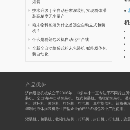
分
灌装
«
技术升级｜全自动粉末灌装机 实现粉体灌
装高精度无尘量产
相
粉末物料包装为什么首选全自动立式包装
机？
什么是粉剂包装机自动化生产线
全新全自动给袋式粉末包装机 赋能粉体包
装自动化
产品优势
济南迅捷机械成立于2006年，10多年来一直专注于不同行
装机、全自动/半自动包装机、枕式包装机、热收缩包装机、灌
机、贴标机、喷码机、打码机、打包机、真空旋盖机、辣椒酱
华制药液体灌装机等生产型企业的产品终端包装中广泛使用。
灌装机
，
包装机
，
收缩包装机
，
打码机
，
封口机
，
打包机
，
旋