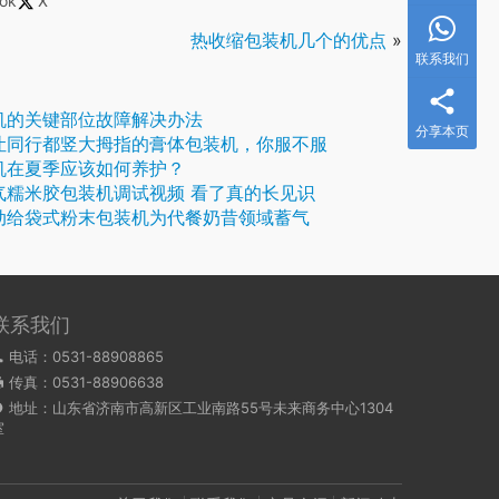
ok
X
热收缩包装机几个的优点
»
联系我们
机的关键部位故障解决办法
分享本页
让同行都竖大拇指的膏体包装机，你服不服
机在夏季应该如何养护？
气糯米胶包装机调试视频 看了真的长见识
动给袋式粉末包装机为代餐奶昔领域蓄气
联系我们
电话：0531-88908865
传真：0531-88906638
地址：山东省济南市高新区工业南路55号未来商务中心1304
室