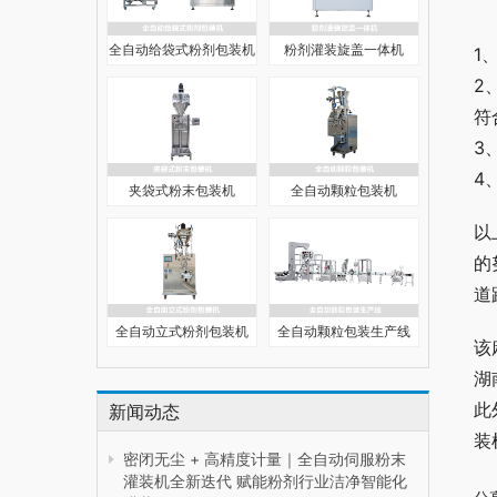
全自动给袋式粉剂包装机
粉剂灌装旋盖一体机
1
2
符
3
4
夹袋式粉末包装机
全自动颗粒包装机
以
的
道
全自动立式粉剂包装机
全自动颗粒包装生产线
该
湖
此
新闻动态
装
密闭无尘 + 高精度计量｜全自动伺服粉末
灌装机全新迭代 赋能粉剂行业洁净智能化