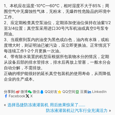
1、本机应在温度-10℃—60℃，相对湿度不大于85%；周
围空气中无腐蚀性气体，无粉末，无爆炸性危险品的环境中
工作。
2、应定期检查真空泵油位，定期添加使油位保持在油窗1/2
至3/4位置；真空泵采用进口30号汽车机油或真空0号泵专
用油。
3、当观察到泵内的油变为黑色或白色，油内有水珠，或粘
度增大时，则证明油已被污染，应立即更换油。正常情况下
每连续工作1-2个月更换一次油。
4、带有除水装置的机型应根据所包装物水分的情况，定期
从设备后部的排水管排水，排水后再放上管塞，一般水分会
自动分解，不需排放。
正确的维护能很好的延长真空包装机的使用寿命，从而降低
企业的生产成本。
分享到:
微博
微信
QQ好友
QQ空间
豆瓣
LinkedIn
Facebook
X
«
选择迅捷防冻液灌装机 用后效果惊呆了……
防冻液灌装机让汽车行业充满活力
»