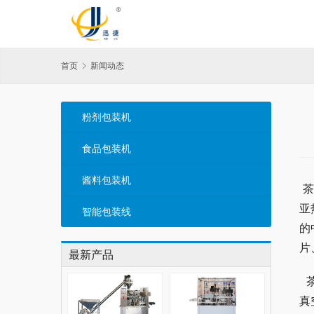
首页
新闻动态
粉剂包装机
食品包装机
酱料包装机
 
亚
智能包装线
的
片
最新产品
 
真