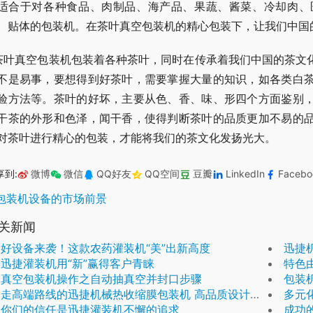
适合于对各种食品、肉制品、海产品、果蔬、酱菜、冷却肉、
、贴体的包装机。在茶叶真空包装机的精心包装下，让我们中国
 茶叶真空包装机包装着各种茶叶，同时在传承着我们中国的茶
不是易事，要想得到好茶叶，需要掌握大量的知识，如各类白
验方法等。茶叶的好坏，主要从色、香、味、形四个方面鉴别
干茶的外形和色泽，闻干香，使得判断茶叶的品质更加不易的
对茶叶进行精心的包装，才能将我们的茶文化发扬光大。
享到:
微博
微信
QQ好友
QQ空间
豆瓣
LinkedIn
Facebo
包装机设备的市场前景
关新闻
好设备来袭！这款农药灌装机“美”出新高度
迅捷
迅捷灌装机用“新”赢得客户青睐
特色
真空包装机操作之自动抽真空并封口步骤
包装
走高端路线的迅捷机械热收缩膜包装机 高品质设计别具一格
多元
你们的信任是迅捷灌装机不懈的追求
成功