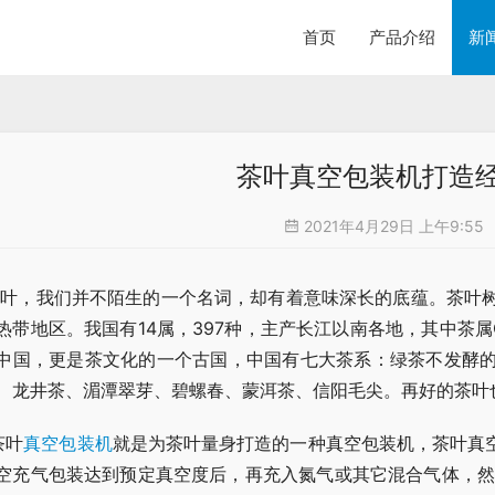
首页
产品介绍
新
茶叶真空包装机打造
2021年4月29日 上午9:55
茶叶，我们并不陌生的一个名词，却有着意味深长的底蕴。茶叶树
热带地区。我国有14属，397种，主产长江以南各地，其中茶属Ca
中国，更是茶文化的一个古国，中国有七大茶系：绿茶不发酵的
、龙井茶、湄潭翠芽、碧螺春、蒙洱茶、信阳毛尖。再好的茶叶
 茶叶
真空包装机
就是为茶叶量身打造的一种真空包装机，茶叶真
空充气包装达到预定真空度后，再充入氮气或其它混合气体，然