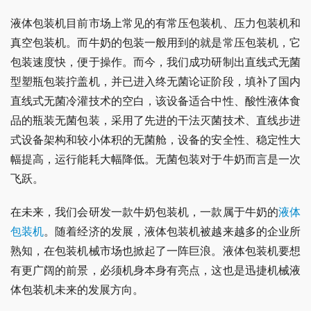
液体包装机目前市场上常见的有常压包装机、压力包装机和
真空包装机。而牛奶的包装一般用到的就是常压包装机，它
包装速度快，便于操作。而今，我们成功研制出直线式无菌
型塑瓶包装拧盖机，并已进入终无菌论证阶段，填补了国内
直线式无菌冷灌技术的空白，该设备适合中性、酸性液体食
品的瓶装无菌包装，采用了先进的干法灭菌技术、直线步进
式设备架构和较小体积的无菌舱，设备的安全性、稳定性大
幅提高，运行能耗大幅降低。无菌包装对于牛奶而言是一次
飞跃。
在未来，我们会研发一款牛奶包装机，一款属于牛奶的
液体
包装机
。随着经济的发展，液体包装机被越来越多的企业所
熟知，在包装机械市场也掀起了一阵巨浪。液体包装机要想
有更广阔的前景，必须机身本身有亮点，这也是迅捷机械液
体包装机未来的发展方向。