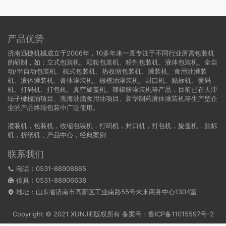
产品优势
济南迅捷机械成立于2006年，10多年来一直专注于不同行业所需包装机
的研制，如：立式包装机、颗粒包装机、粉剂包装机、液体包装机、全自
动/半自动包装机、枕式包装机、热收缩包装机、灌装机、食用油灌装
机、液体灌装机、膏体灌装机、橄榄油灌装机、封口机、贴标机、喷码
机、打码机、打包机、真空旋盖机、辣椒酱灌装机等产品，目前已在天津
绿子橄榄油项目、渤海油脂食用油项目、新华制药液体灌装机等生产型企
业的产品终端包装中广泛使用。
灌装机
，
包装机
，
收缩包装机
，
打码机
，
封口机
，
打包机
，
旋盖机
，
贴标
机
，
折纸机
，
产品中心
，
经典案例
联系我们
电话：0531-88908865
传真：0531-88906638
地址：山东省济南市高新区工业南路55号未来商务中心1304室
Copyright © 2021 XUNJIE版权所有 备案号：
鲁ICP备11015597号-2