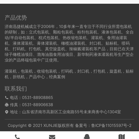
产品优势
济南迅捷机械成立于2006年，10多年来一直专注于不同行业所需包装机
的研制，如：立式包装机、颗粒包装机、粉剂包装机、液体包装机、全自
动/半自动包装机、枕式包装机、热收缩包装机、灌装机、食用油灌装
机、液体灌装机、膏体灌装机、橄榄油灌装机、封口机、贴标机、喷码
机、打码机、打包机、真空旋盖机、辣椒酱灌装机等产品，目前已在天津
绿子橄榄油项目、渤海油脂食用油项目、新华制药液体灌装机等生产型企
业的产品终端包装中广泛使用。
灌装机
，
包装机
，
收缩包装机
，
打码机
，
封口机
，
打包机
，
旋盖机
，
贴标
机
，
折纸机
，
产品中心
，
经典案例
联系我们
电话：0531-88908865
传真：0531-88906638
地址：山东省济南市高新区工业南路55号未来商务中心1304室
Copyright © 2021 XUNJIE版权所有 备案号：
鲁ICP备11015597号-2