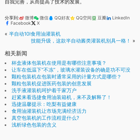
自我完善，从而提高了技术的发展。
分享到:
微博
微信
QQ好友
QQ空间
豆瓣
LinkedIn
Facebook
X
«
半自动10l食用油灌装机
技能升级，这款半自动酱类灌装机别具一格！
»
相关新闻
杯盒液体包装机在使用是有哪些注意事项？
让车在低温下“不冻”，玻璃水灌装设备的确是功不可没
颗粒包装机在包装时通常采用的计量方式是哪些？
颗粒包装机促进医药包装的创意发展
洗手液灌装机呵护着千家万户
赶紧来看迅捷食用油装箱机，来不及解释了！
迅捷温馨提示：吃梨有益健康
食用油灌装机让市场充满经济活力
真空包装机的工作流程是什么?
浅析绿色包装的含义