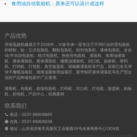
食用油自动装箱机，原来还可以设计成这样
产品优势
济南迅捷机械成立于2006年，10多年来一直专注于不同行业所需包装机
的研制，如：立式包装机、颗粒包装机、粉剂包装机、液体包装机、全自
动/半自动包装机、枕式包装机、热收缩包装机、灌装机、食用油灌装
机、液体灌装机、膏体灌装机、橄榄油灌装机、封口机、贴标机、喷码
机、打码机、打包机、真空旋盖机、辣椒酱灌装机等产品，目前已在天津
绿子橄榄油项目、渤海油脂食用油项目、新华制药液体灌装机等生产型企
业的产品终端包装中广泛使用。
灌装机
，
包装机
，
收缩包装机
，
打码机
，
封口机
，
打包机
，
旋盖机
，
贴标
机
，
折纸机
，
产品中心
，
经典案例
联系我们
电话：0531-88908865
传真：0531-88906638
地址：山东省济南市高新区工业南路55号未来商务中心1304室