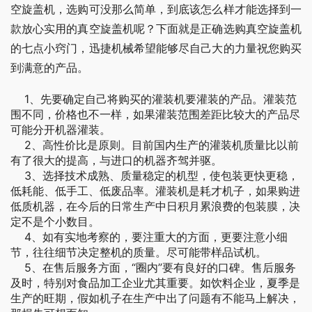
空旋盖机，选购可没那么简单，到底该怎么样才能选择到一
款放心实用的真空旋盖机呢？下面就是正确选购真空旋盖机
的七点小窍门，迅捷机械希望能够尽自己大的力量祝您购买
到满意的产品。
1、先要确定自己将购买的灌装机要灌装的产品。灌装范
围不同，价格也不一样，如果灌装范围差距比较大的产品尽
可能分开机器灌装。
2、高性价比是原则。目前国内生产的灌装机质量比以前
有了很大的提高，与进口的机器齐驾并驱。
3、选择技术成熟、质量稳定的机型，使包装更快更稳，
低耗能、低手工、低废品率。灌装机是耗才机子，如果购进
低质机器，在今后的日常生产中日积月累浪费的包装膜，决
定不是个小数目。
4、如有实地考察的，要注重大的方面，更要注意小细
节，往往细节决定整机的质量。尽可能带样品试机。
5、在售后服务方面，“圈内”要有良好的口碑。售后服务
及时，特别对食品加工企业尤其重要。如饮料企业，夏季是
生产的旺期，假如机子在生产中出了问题有不能马上解决，