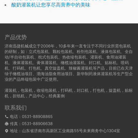
酸奶灌装机让您享尽高营养中的美味
产品优势
济南迅捷机械成立于2006年，10多年来一直专注于不同行业所需包装机
的研制，如：立式包装机、颗粒包装机、粉剂包装机、液体包装机、全自
动/半自动包装机、枕式包装机、热收缩包装机、灌装机、食用油灌装
机、液体灌装机、膏体灌装机、橄榄油灌装机、封口机、贴标机、喷码
机、打码机、打包机、真空旋盖机、辣椒酱灌装机等产品，目前已在天津
绿子橄榄油项目、渤海油脂食用油项目、新华制药液体灌装机等生产型企
业的产品终端包装中广泛使用。
灌装机
，
包装机
，
收缩包装机
，
打码机
，
封口机
，
打包机
，
旋盖机
，
贴标
机
，
折纸机
，
产品中心
，
经典案例
联系我们
电话：0531-88908865
传真：0531-88906638
地址：山东省济南市高新区工业南路55号未来商务中心1304室