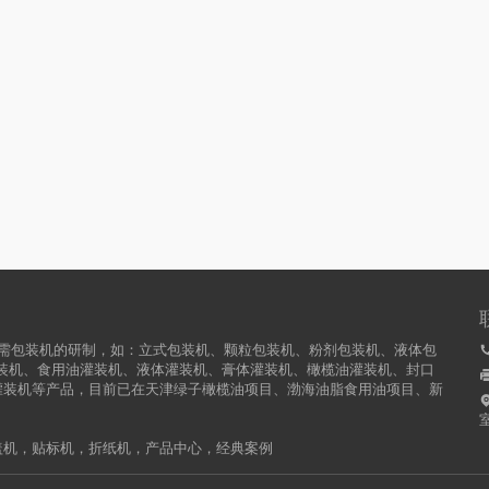
业所需包装机的研制，如：立式包装机、颗粒包装机、粉剂包装机、液体包
装机、食用油灌装机、液体灌装机、膏体灌装机、橄榄油灌装机、封口
灌装机等产品，目前已在天津绿子橄榄油项目、渤海油脂食用油项目、新
盖机
，
贴标机
，
折纸机
，
产品中心
，
经典案例