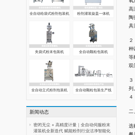
氧
高
全自动给袋式粉剂包装机
粉剂灌装旋盖一体机
陶
具
２
种
夹袋式粉末包装机
全自动颗粒包装机
等
双
３
列
全自动立式粉剂包装机
全自动颗粒包装生产线
４
二
新闻动态
密闭无尘 + 高精度计量｜全自动伺服粉末
选
灌装机全新迭代 赋能粉剂行业洁净智能化
餐