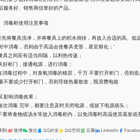
后服务好、销售商信誉好的产品。
、消毒柜使用注意事项
.应先将餐具洗净，并将餐具上的积水倒掉，再放入合适的高、低
柜中消毒，否则由于高温会使餐具变形，甚至熔化；’
.餐具之间应有适当间隔，以利热传递；
.关好柜门，接通电源，进行消毒；
.在消毒过程中，对臭氧消毒的格层，千万 不要打开柜门，否则
量不要或少打开柜门，否则导致热量散发，既浪费电能
又影响消毒效果；
.每次消毒 完毕，都要注意及时关闭电源，或拔下电源插头；
.不要将食物或汤水等放入消毒柜内，以免消毒时高温使其蒸发或
享到:
微博
微信
QQ好友
QQ空间
豆瓣
LinkedIn
Facebo