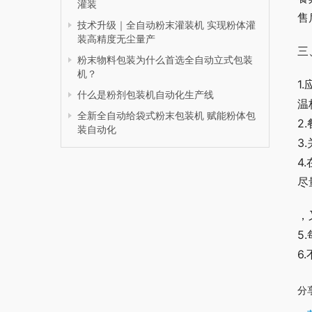
灌装
售
技术升级｜全自动粉末灌装机 实现粉体灌
装高精度无尘量产
三
粉末物料包装为什么首选全自动立式包装
机？
1
什么是粉剂包装机自动化生产线
温
全新全自动给袋式粉末包装机 赋能粉体包
2
装自动化
3
4
尽
，
5
6
分