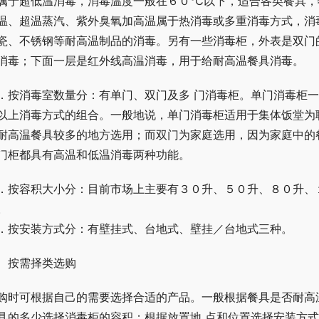
属于超低温消毒，消毒温度一般在６０℃以下，适合各类餐具，
温、超温蒸汽、紫外臭氧加高温属于热消毒或多重消毒方式，消
瓷、不锈钢等耐高温制品的消毒。另有一些消毒柜，外表是双门
消毒；下面一层是红外线高温消毒，用于给耐高温餐具消毒。
．按消毒室数量分：有单门、双门及多 门消毒柜。单门消毒柜
以上消毒方式的组合。一般地说，单门消毒柜适用于集体饭堂为
耐高温餐具较多的地方选用；而双门为家庭选用，因为家庭中的
门柜都具有高温和低温消毒两种功能。
．按容积大小分：目前市场上主要有３０升、５０升、８０升、
。
．按安装方式分：有壁挂式、台地式、壁挂／台地式三种。
、按需择类选购
购时可根据自己的需要选择合适的产品。一般根据餐具是否耐高
具的多少选择消毒柜的容积；根据放置地 点和位置选择安装方