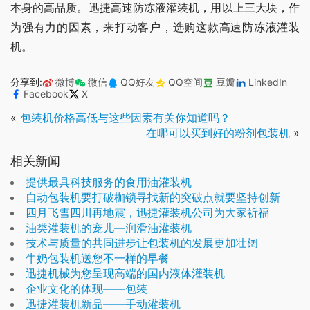
本身的高品质。迅捷高速防冻液灌装机，用以上三大块，作
为强有力的因素，来打动客户，选购这款高速防冻液灌装
机。
分享到:
微博
微信
QQ好友
QQ空间
豆瓣
LinkedIn
Facebook
X
«
包装机价格高低与这些因素有关你知道吗？
在哪可以买到好的粉剂包装机
»
相关新闻
提供最具科技服务的食用油灌装机
自动包装机要打破枷锁寻找新的突破点就要坚持创新
四月飞雪四川再地震，迅捷灌装机公司为大家祈福
油类灌装机的宠儿—润滑油灌装机
技术与质量的共同进步让包装机的发展更加壮阔
牛奶包装机送您不一样的早餐
迅捷机械为您呈现高端的国内液体灌装机
企业文化的体现——包装
迅捷灌装机新品——手动灌装机