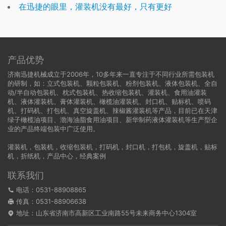
在迅捷的眼里，灌装机没有最好，只有更好
产品优势
济南迅捷机械成立于2006年，10多年来一直专注于不同行业所需包装机
的研制，如：立式包装机、颗粒包装机、粉剂包装机、液体包装机、全自
动/半自动包装机、枕式包装机、热收缩包装机、灌装机、食用油灌装
机、液体灌装机、膏体灌装机、橄榄油灌装机、封口机、贴标机、喷码
机、打码机、打包机、真空旋盖机、辣椒酱灌装机等产品，目前已在天津
绿子橄榄油项目、渤海油脂食用油项目、新华制药液体灌装机等生产型企
业的产品终端包装中广泛使用。
灌装机
，
包装机
，
收缩包装机
，
打码机
，
封口机
，
打包机
，
旋盖机
，
贴标
机
，
折纸机
，
产品中心
，
经典案例
联系我们
电话：0531-88908865
传真：0531-88906638
地址：山东省济南市高新区工业南路55号未来商务中心1304室