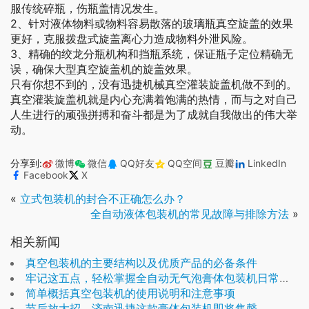
服传统碎瓶，伤瓶盖情况发生。
2、针对液体物料或物料容易散落的玻璃瓶真空旋盖的效果
更好，克服拨盘式旋盖离心力造成物料外泄风险。
3、精确的绞龙分瓶机构和挡瓶系统，保证瓶子定位精确无
误，确保大型真空旋盖机的旋盖效果。
只有你想不到的，没有迅捷机械真空灌装旋盖机做不到的。
真空灌装旋盖机就是内心充满着饱满的热情，而与之对自己
人生进行的顽强拼搏和奋斗都是为了成就自我做出的伟大举
动。
分享到:
微博
微信
QQ好友
QQ空间
豆瓣
LinkedIn
Facebook
X
«
立式包装机的封合不正确怎么办？
全自动液体包装机的常见故障与排除方法
»
相关新闻
真空包装机的主要结构以及优质产品的必备条件
牢记这五点，轻松掌握全自动无气泡膏体包装机日常保养
简单概括真空包装机的使用说明和注意事项
节后放大招，济南迅捷这款膏体包装机即将售罄