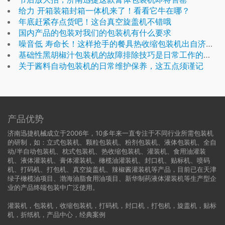
给力 开箱装箱封箱一体机来了！看看它牛在哪？
年底赶紧存点货吧！这台真空旋盖机不错哦
国内产品的包装对我们的包装机有什么要求
噪音低 寿命长！这样抢手的餐具热收缩包装机出自济南迅捷
基础性黑胡椒汁包装机的故障排除技巧是日常工作的必要
关于酱料自动包装机的日常维护保养，这五点须谨记
产品优势
济南迅捷机械成立于2006年，10多年来一直专注于不同行业所需包装机
的研制，如：立式包装机、颗粒包装机、粉剂包装机、液体包装机、全自
动/半自动包装机、枕式包装机、热收缩包装机、灌装机、食用油灌装
机、液体灌装机、膏体灌装机、橄榄油灌装机、封口机、贴标机、喷码
机、打码机、打包机、真空旋盖机、辣椒酱灌装机等产品，目前已在天津
绿子橄榄油项目、渤海油脂食用油项目、新华制药液体灌装机等生产型企
业的产品终端包装中广泛使用。
灌装机
，
包装机
，
收缩包装机
，
打码机
，
封口机
，
打包机
，
旋盖机
，
贴标
机
，
折纸机
，
产品中心
，
经典案例